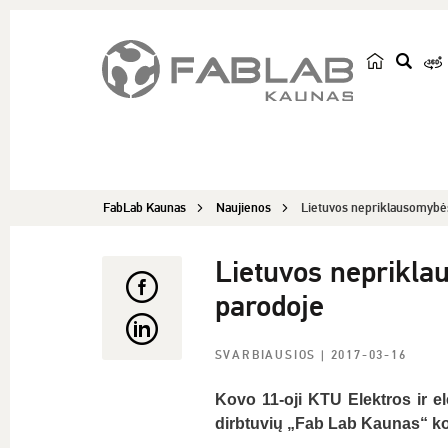
p
a
i
e
š
FabLab Kaunas
Naujienos
Lietuvos nepriklausomybės
k
a
Lietuvos neprikla
parodoje
SVARBIAUSIOS
| 2017-03-16
Kovo 11-oji KTU Elektros ir el
dirbtuvių „Fab Lab Kaunas“ ko