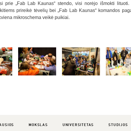
si prie „Fab Lab Kaunas“ stendo, visi norėjo išmokti lituoti.
i, kitiems prireikė tėvelių bei „Fab Lab Kaunas“ komandos pag
iekviena mikroschema veikė puikiai.
AUSIOS
MOKSLAS
UNIVERSITETAS
STUDIJOS