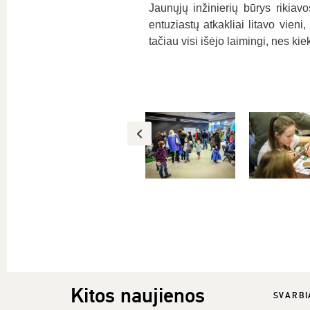
Jaunųjų inžinierių būrys rikiavo
entuziastų atkakliai litavo vien
tačiau visi išėjo laimingi, nes k
Kitos naujienos
SVARBI