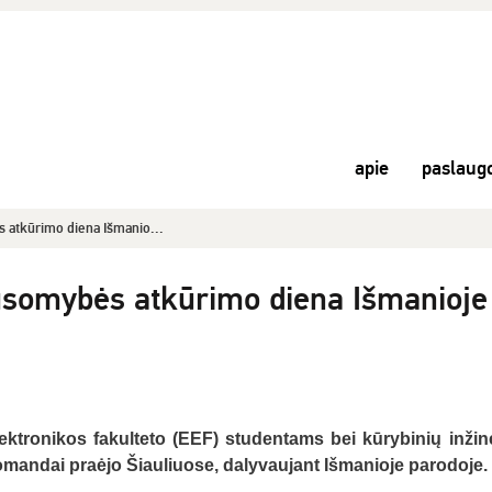
apie
paslaug
 atkūrimo diena Išmanio...
usomybės atkūrimo diena Išmanioje
ektronikos fakulteto (EEF) studentams bei kūrybinių inžine
mandai praėjo Šiauliuose, dalyvaujant Išmanioje parodoje.