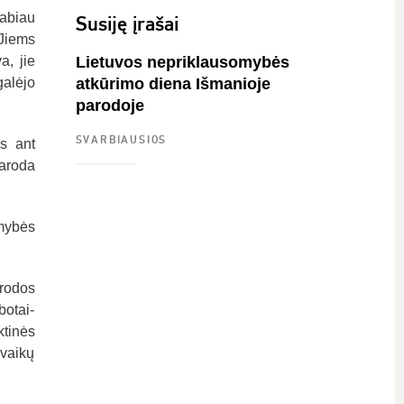
labiau
Susiję įrašai
 Jiems
a, jie
Lietuvos nepriklausomybės
galėjo
atkūrimo diena Išmanioje
parodoje
SVARBIAUSIOS
as ant
aroda
mybės
arodos
botai-
ktinės
 vaikų