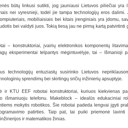
enės būtų linkusi sutikti, jog jauniausi Lietuvos piliečiai yra 
ais nei vyresnieji, todėl jie tampa technologijų eros dalimi.
ompiuteriais, mobiliaisiais bei kitais įrenginiais yra įdomu, sav
otis bei valdyti juos. Tokią tiesą jau ne pirmą kartą patvirtinti 
otai – konstruktoriai, įvairių elektronikos komponentų litavim
ų eksperimentai telpantys mėgintuvėlyje, tai – Išmanioji p
aus technologijų entuziastų susirinko Lietuvos nepriklauso
chnologinių sprendimų bei skirtingų sričių inžinierių apsuptyje.
kė ir KTU EEF robotai konstruktoriai, kuriuos kiekvienas p
vo išmaniuoju telefonu. Makeblock – idealūs edukaciniai ro
tiems mokytis robotikos. Šie robotai padeda lengvai įgyti pra
rogramavimo patirties. Taip pat, tai puiki priemonė lavinti
 inžinerijos ir matematikos žinias.