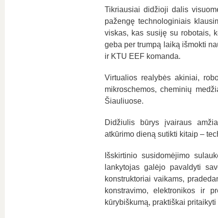
Tikriausiai didžioji dalis visuom
pažengę technologiniais klausim
viskas, kas susiję su robotais, k
geba per trumpą laiką išmokti naud
ir KTU EEF komanda.
Virtualios realybės akiniai, rob
mikroschemos, cheminių medžiag
Šiauliuose.
Didžiulis būrys įvairaus amži
atkūrimo dieną sutikti kitaip – te
Išskirtinio susidomėjimo sulau
lankytojas galėjo pavaldyti sa
konstruktoriai vaikams, pradedan
konstravimo, elektronikos ir p
kūrybiškumą, praktiškai pritaikyti