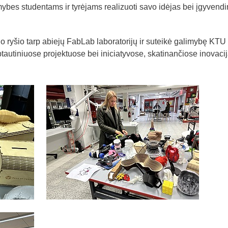
mybes studentams ir tyrėjams realizuoti savo idėjas bei įgyvendin
io ryšio tarp abiejų FabLab laboratorijų ir suteikė galimybę KTU
ptautiniuose projektuose bei iniciatyvose, skatinančiose inovacij