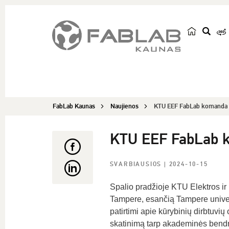
p
a
i
e
š
FabLab Kaunas
Naujienos
KTU EEF FabLab komanda 
k
a
KTU EEF FabLab k
SVARBIAUSIOS
| 2024-10-15
Spalio pradžioje KTU Elektros ir
Tampere, esančią Tampere univer
patirtimi apie kūrybinių dirbtuv
skatinimą tarp akademinės bend