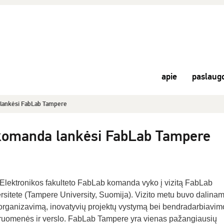
apie
paslaug
lankėsi FabLab Tampere
omanda lankėsi FabLab Tampere
 Elektronikos fakulteto FabLab komanda vyko į vizitą FabLab
sitete (Tampere University, Suomija). Vizito metu buvo dalinam
ių organizavimą, inovatyvių projektų vystymą bei bendradarbiavim
ruomenės ir verslo. FabLab Tampere yra vienas pažangiausių