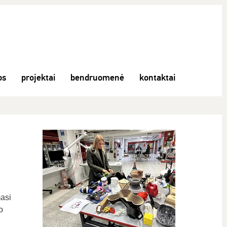
os
projektai
bendruomenė
kontaktai
asi
o