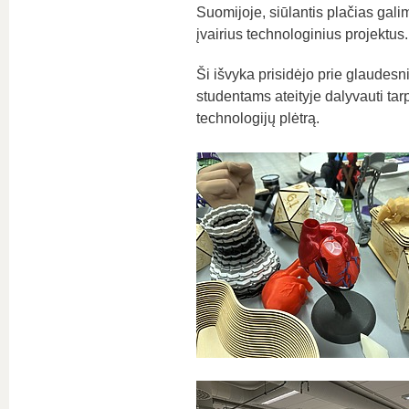
Suomijoje, siūlantis plačias gali
įvairius technologinius projektus.
Ši išvyka prisidėjo prie glaudesn
studentams ateityje dalyvauti tar
technologijų plėtrą.