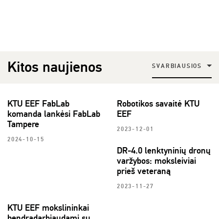
Kitos naujienos
SVARBIAUSIOS
KTU EEF FabLab
Robotikos savaitė KTU
komanda lankėsi FabLab
EEF
Tampere
2023-12-01
2024-10-15
DR-4.0 lenktyninių dronų
varžybos: moksleiviai
prieš veteraną
2023-11-27
KTU EEF mokslininkai
bendradarbiaudami su