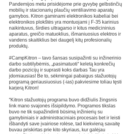
Pandemijos metu prisidėjome prie gyvybę gelbstinčių
mobilių ir stacionarių plaučių ventiliavimo aparatų
gamybos. Kitron gaminami elektronikos kabeliai bei
elektronikos plokštės yra montuojami į F-35 karinius
naikintuvus, širdies ultragarso ir kitus medicininius
aparatus, greičio matuoklius, išmaniuosius elektros ir
vandens skaitiklius bei daugelį kitų profesionalių
produktų.
#CampKitron – tavo šansas susipažinti su inžinerinio
darbo subtilybėmis, „pasimatuoti“ keletą konkrečių
darbo pozicijų ir suprasti koks darbas Tau yra
įdomiausias! Be to, sėkmingai pabaigus stažuotojų
programą geriausiuosius (-ias) pakviesime toliau tęsti
karjerą Kitron!
“Kitron stažuotojų programa buvo didžiulis žingsnis
link mano svajonės išsipildymo. Programos tikslas
buvo ne tik supažindinti būsimą inžinierių su
gamybiniais ir administraciniais procesais bet ir leisti
išbandyti save įvairiose rolėse, tad kiekvieną savaitę
buvau priskirtas prie kito skyriaus, kur galėjau