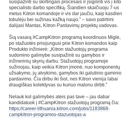
susipažinti su skirtingais procesais ir įsigilinti vis į kito
specialisto darbo specifiką. Šiandien skaičiuoju 7-us
metus Kitron komandoje ir vis dar jaučiu, kaip kasdien
tobulėju bei sužinau kažką naujo.” – savo patirtimi
dalijasi Mantas, Kitron Pardavimų projektų vadovas.
Šią vasarą #CampKitron programą koordinuos Miglė,
po stažuotės prisijungusi prie Kitron komandos kaip
Produkto inžinierė: „Kitron stažuotojų programa
sudomino galimybe susipažinti su gamybos ir
inžinerinių skyrių darbu. Stažuotojų programoje
sužinojau, kaip veikia Kitron įmonė, nuo komponentų
užsakymo, jų atvykimo, gamybos iki galutinio gaminio
pardavimo. Čia dirbu iki šiol, nes Kitron vienija labai
draugiškas kolektyvas su kuriuo malonu dirbti.”
Nelauk kol galimybės ateis pas tave – jau dabar
kandidatuok į #CampKitron stažuotojų programą čia:
https://career-lithuania.kitron.com/jobs/1183868-
campkitron-programos-stazuotojas-a