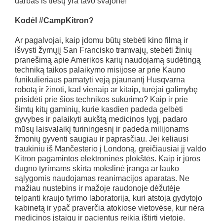
darbas iš tiesų yra tavo svajonė!
Kodėl
#CampKitron?
Ar pagalvojai, kaip įdomu būtų stebėti kino filmą ir
išvysti žymųjį San Francisko tramvajų, stebėti žinių
pranešimą apie Amerikos karių naudojamą sudėtingą
techniką taikos palaikymo misijose ar prie Kauno
funikulieriaus pamatyti veją pjaunantį Husqvarna
robotą ir žinoti, kad vienaip ar kitaip, turėjai galimybę
prisidėti prie šios technikos sukūrimo? Kaip ir prie
šimtų kitų gaminių, kurie kasdien padeda gelbėti
gyvybes ir palaikyti aukštą medicinos lygį, padaro
mūsų laisvalaikį turiningesnį ir padeda milijonams
žmonių gyventi saugiau ir paprasčiau. Jei keliausi
traukiniu iš Mančesterio į Londoną, greičiausiai jį valdo
Kitron pagamintos elektroninės plokštės. Kaip ir jūros
dugno tyrimams skirta mokslinė įranga ar lauko
sąlygomis naudojamas reanimacijos aparatas. Ne
mažiau nustebins ir mažoje raudonoje dėžutėje
telpanti kraujo tyrimo laboratorija, kuri atstoja gydytojo
kabinetą ir ypač praverčia atokiose vietovėse, kur nėra
medicinos įstaigų ir pacientus reikia ištirti vietoje.