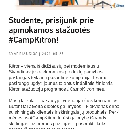
Studente, prisijunk prie
apmokamos stažuotės
#CampKitron!
SVARBIAUSIOS
| 2021-05-25
Kitron– viena iš didžiausių bei moderniausių
Skandinavijos elektronikos produktų gamybos
paslaugas teikianti pasaulinė kompanija. Esame
pasirengę ugdyti jaunus talentus ir dalintis žiniomis
Kitron stažuotojų programos #CampKitron metu.
Mūsų klientai – pasaulyje lyderiaujančios kompanijos.
Būtent tai atveria dideles galimybes – kiekvienas dirba
su skirtingais klientais ir skirtingais jų produktais. Per 4
mėnesius #CampKitron turėsi galimybę išbandyti
skirtingas inžinerines pozicijas ir pasirinkti, koks