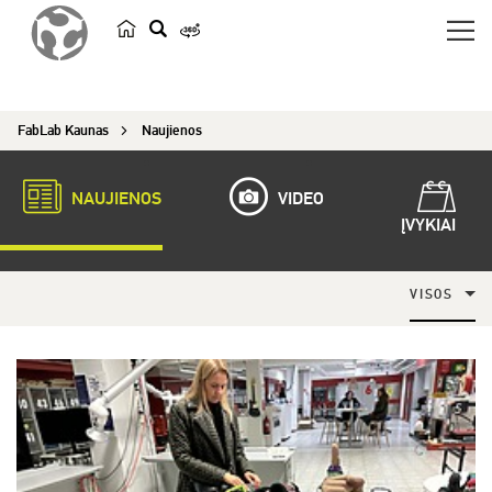
p
a
i
FabLab Kaunas
Naujienos
e
š
k
NAUJIENOS
VIDEO
a
ĮVYKIAI
VISOS