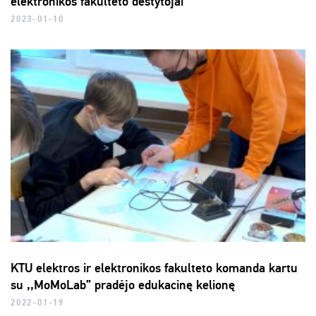
elektronikos fakulteto dėstytojai
2023-01-10
KTU elektros ir elektronikos fakulteto komanda kartu
su ,,MoMoLab” pradėjo edukacinę kelionę
2022-01-19