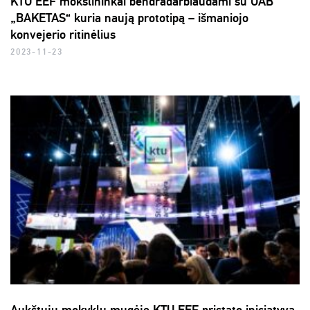
KTU EEF mokslininkai bendradarbiaudami su UAB
„BAKETAS“ kuria naują prototipą – išmaniojo
konvejerio ritinėlius
2023-11-23