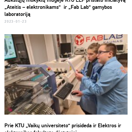
Aukštųjų mokyklų mugėje KTU EEF pristato iniciatyvą
„Ateitis – elektronikams“ ir „Fab Lab“ gamybos
laboratoriją
2023-01-23
Prie KTU „Vaikų universiteto“ prisideda ir Elektros ir