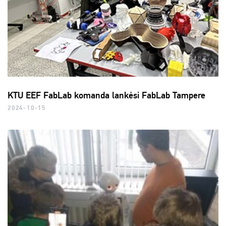
KTU EEF FabLab komanda lankėsi FabLab Tampere
2024-10-15