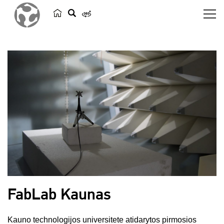
p
a
i
e
š
k
a
FabLab Kaunas
Kauno technologijos universitete atidarytos pirmosios