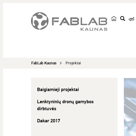
p
a
i
e
š
FabLab Kaunas
Projektai
k
a
Baigiamieji projektai
Lenktyninių dronų gamybos
dirbtuvės
Dakar 2017