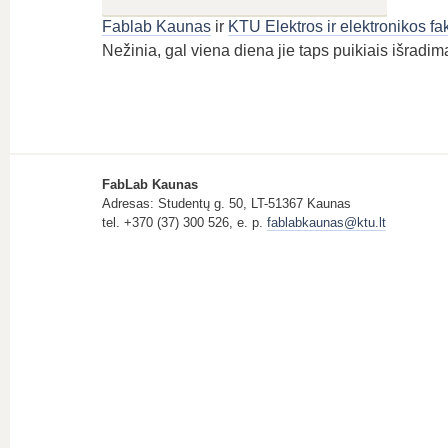
Fablab Kaunas
ir
KTU Elektros ir elektronikos fa
Nežinia, gal viena diena jie taps puikiais išrad
FabLab Kaunas
Adresas: Studentų g. 50, LT-51367 Kaunas
tel. +370 (37) 300 526, e. p.
fablabkaunas@ktu.lt