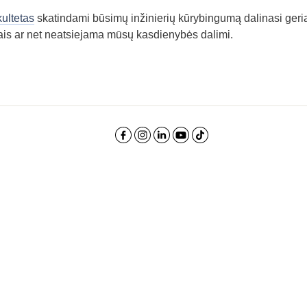
kultetas
skatindami būsimų inžinierių kūrybingumą dalinasi geria
imais ar net neatsiejama mūsų kasdienybės dalimi.