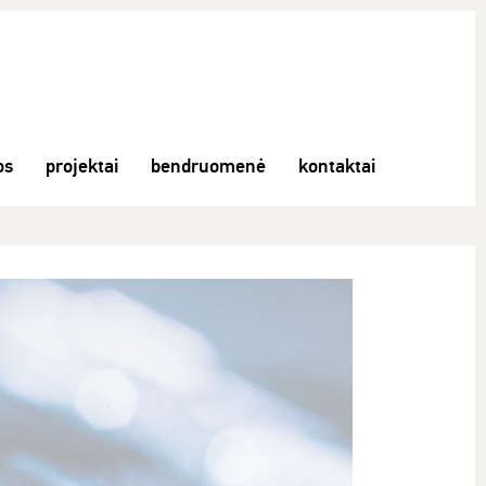
os
projektai
bendruomenė
kontaktai