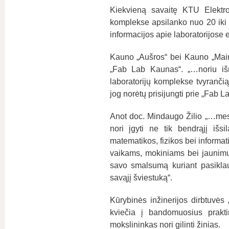
Kiekvieną savaitę KTU Elektro
komplekse apsilanko nuo 20 iki 
informacijos apie laboratorijose e
Kauno „Aušros“ bei Kauno „Mairon
„Fab Lab Kaunas“. „…noriu išm
laboratorijų komplekse tvyrančią
jog norėtų prisijungti prie „Fab 
Anot doc. Mindaugo Žilio „…mes
nori įgyti ne tik bendrąjį išs
matematikos, fizikos bei informat
vaikams, mokiniams bei jauni
savo smalsumą kuriant pasiklau
savąjį šviestuką“.
Kūrybinės inžinerijos dirbtuv
kviečia į bandomuosius prakti
mokslininkas nori gilinti žinias.