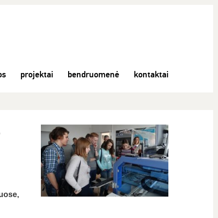
os
projektai
bendruomenė
kontaktai
b
uose,