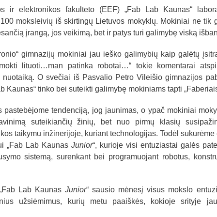
s ir elektronikos fakulteto (EEF) „Fab Lab Kaunas“ laborat
100 moksleivių iš skirtingų Lietuvos mokyklų. Mokiniai ne tik
sančią įrangą, jos veikimą, bet ir patys turi galimybę viską išban
io“ gimnazijų mokiniai jau ieško galimybių kaip galėtų įsitra
okti lituoti…man patinka robotai…“ tokie komentarai atspi
 nuotaiką. O svečiai iš Pasvalio Petro Vileišio gimnazijos pa
Lab Kaunas“ tinko bei suteikti galimybę mokiniams tapti „Faberiais
 pastebėjome tendenciją, jog jaunimas, o ypač mokiniai mok
ilavinimą suteikiančių žinių, bet nuo pirmų klasių susipaži
ikos taikymu inžinerijoje, kuriant technologijas. Todėl sukūrėme
mui „Fab Lab Kaunas
Junior
“, kurioje visi entuziastai galės pate
symo sistemą, surenkant bei programuojant robotus, konstru
ės „Fab Lab Kaunas
Junior
“ sausio mėnesį visus mokslo entuzi
nius užsiėmimus, kurių metu paaiškės, kokioje srityje jau