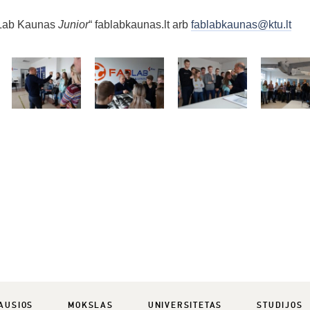
 Lab Kaunas
Junior
“ fablabkaunas.lt arb
fablabkaunas@ktu.lt
AUSIOS
MOKSLAS
UNIVERSITETAS
STUDIJOS