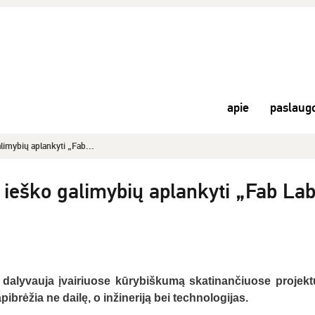
apie
paslaug
limybių aplankyti „Fab...
 ieško galimybių aplankyti „Fab La
 dalyvauja įvairiuose kūrybiškumą skatinančiuose projekt
ibrėžia ne dailę, o inžineriją bei technologijas.