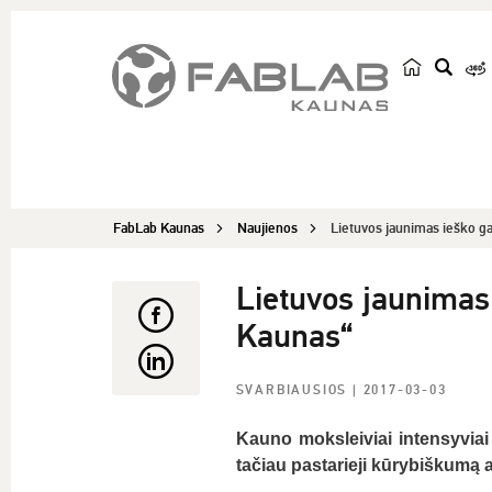
p
a
i
e
š
FabLab Kaunas
Naujienos
Lietuvos jaunimas ieško ga
k
a
Lietuvos jaunimas
Kaunas“
SVARBIAUSIOS
| 2017-03-03
Kauno moksleiviai intensyviai
tačiau pastarieji kūrybiškumą ap