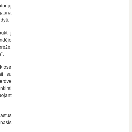
orijų
 gauna
dyti.
ukti į
ndėjo
brėžė,
“.
yklose
nti su
 erdvę
nkinti
ojant
astus
nasis