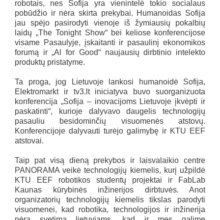
robotais, nes Sofija yra vienintelė tokio socialaus
pobūdžio ir nėra skirta prekybai. Humanoidas Sofija
jau spėjo pasirodyti vienoje iš žymiausių pokalbių
laidų „The Tonight Show“ bei keliose konferencijose
visame Pasaulyje, įskaitanti ir pasaulinį ekonomikos
forumą ir „Al for Good“ naujausių dirbtinio intelekto
produktų pristatyme.
Ta proga, jog Lietuvoje lankosi humanoidė Sofija,
Elektromarkt ir tv3.lt iniciatyva buvo suorganizuota
konferencija „Sofija – inovacijoms Lietuvoje įkvėpti ir
paskatinti“, kurioje dalyvavo daugelis technologijų
pasauliu besidominčių visuomenės atstovų.
Konferencijoje dalyvauti turėjo galimybę ir KTU EEF
atstovai.
Taip pat visą dieną prekybos ir laisvalaikio centre
PANORAMA veikė technologijų kiemelis, kurį užpildė
KTU EEF robotikos studentų projektai ir FabLab
Kaunas kūrybinės inžinerijos dirbtuvės. Anot
organizatorių technologijų kiemelis tikslas parodyti
visuomenei, kad robotika, technologijos ir inžinerija
nėra svetima lietuviams, kad ir mes galime