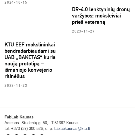
2024-10-15
DR-4.0 lenktyninių dronų
varžybos: moksleiviai
prieš veteraną
2023-11-27
KTU EEF mokslininkai
bendradarbiaudami su
UAB „BAKETAS“ kuria
naują prototipą –
išmaniojo konvejerio
ritinėlius
2023-11-23
FabLab Kaunas
Adresas: Studentų g. 50, LT-51367 Kaunas
tel. +370 (37) 300 526, e. p.
fablabkaunas@ktu.lt