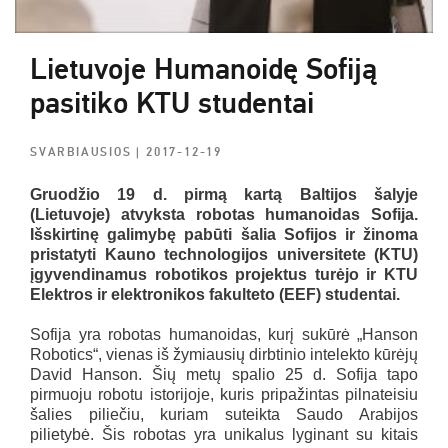
Lietuvoje Humanoidę Sofiją
pasitiko KTU studentai
SVARBIAUSIOS
| 2017-12-19
Gruodžio 19 d. pirmą kartą Baltijos šalyje
(Lietuvoje) atvyksta robotas humanoidas Sofija.
Išskirtinę galimybę pabūti šalia Sofijos ir žinoma
pristatyti Kauno technologijos universitete (KTU)
įgyvendinamus robotikos projektus turėjo ir KTU
Elektros ir elektronikos fakulteto (EEF) studentai.
Sofija yra robotas humanoidas, kurį sukūrė „Hanson
Robotics“, vienas iš žymiausių dirbtinio intelekto kūrėjų
David Hanson. Šių metų spalio 25 d. Sofija tapo
pirmuoju robotu istorijoje, kuris pripažintas pilnateisiu
šalies piliečiu, kuriam suteikta Saudo Arabijos
pilietybė. Šis robotas yra unikalus lyginant su kitais