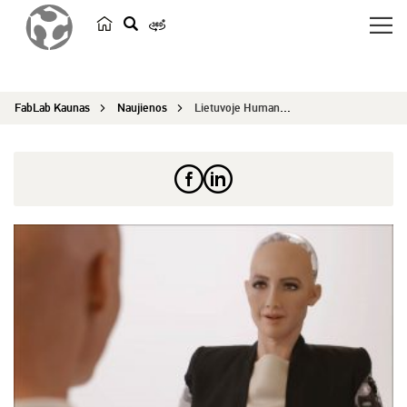
p
a
i
FabLab Kaunas
Naujienos
Lietuvoje Humanoidę Sofiją pasitiko KTU studenta...
e
š
k
a