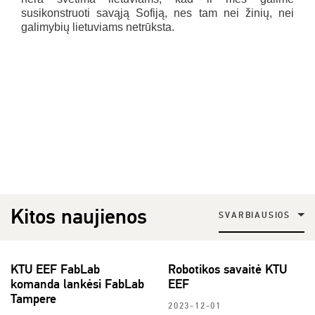
susikonstruoti savąją Sofiją, nes tam nei žinių, nei
galimybių lietuviams netrūksta.
Kitos naujienos
SVARBIAUSIOS
KTU EEF FabLab
Robotikos savaitė KTU
komanda lankėsi FabLab
EEF
Tampere
2023-12-01