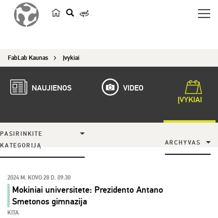
p
a
i
FabLab Kaunas
Įvykiai
e
š
k
NAUJIENOS
VIDEO
a
ĮVYKIAI
PASIRINKITE
ARCHYVAS
KATEGORIJĄ
2024 M. KOVO 28 D. 09:30
Mokiniai universitete: Prezidento Antano
Smetonos gimnazija
KITA