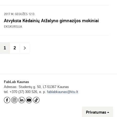
2017 M. GEGUŽĖS 12 D.
Atvyksta Kėdainių Atžalyno gimnazijos mokiniai
EKSKURSIJA
1
2
>
FabLab Kaunas
Adresas: Studentų g. 50, LT-51367 Kaunas
tel. +370 (37) 300 526, e. p.
fablabkaunas@ktu.lt
Privatumas