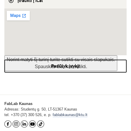
Įtraukti į iCal
Norint matyti šį turinį turite sutikti su visais slapukais.
Pasiūlyk įvykį!
Spauskite čia, kad sutikti.
FabLab Kaunas
Adresas: Studentų g. 50, LT-51367 Kaunas
tel. +370 (37) 300 526, e. p.
fablabkaunas@ktu.lt