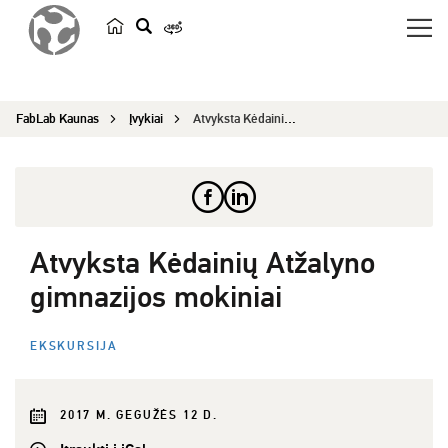
p
a
i
FabLab Kaunas
Įvykiai
Atvyksta Kėdainių Atžalyno gimnazijos mokiniai
e
š
k
a
Atvyksta Kėdainių Atžalyno
gimnazijos mokiniai
EKSKURSIJA
2017 M. GEGUŽĖS 12 D.