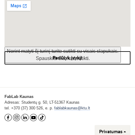
Norint matyti šį turinį turite sutikti su visais slapukais.
Pasiūlyk įvykį!
Spauskite čia, kad sutikti.
FabLab Kaunas
Adresas: Studentų g. 50, LT-51367 Kaunas
tel. +370 (37) 300 526, e. p.
fablabkaunas@ktu.lt
Privatumas