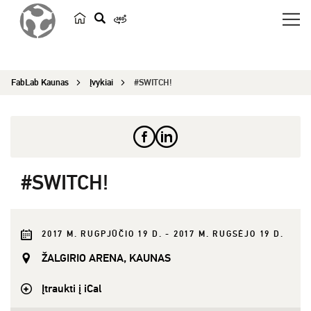
p
a
i
FabLab Kaunas
Įvykiai
#SWITCH!
e
š
k
a
#SWITCH!
2017 M. RUGPJŪČIO 19 D. - 2017 M. RUGSĖJO 19 D.
ŽALGIRIO ARENA, KAUNAS
Įtraukti į iCal