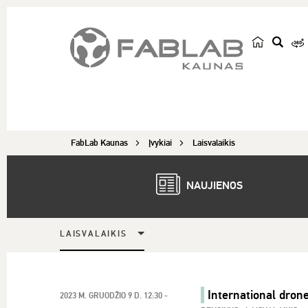
p
a
i
e
š
FabLab Kaunas
Įvykiai
Laisvalaikis
k
a
NAUJIENOS
LAISVALAIKIS
International dron
2023 M. GRUODŽIO 9 D. 12:30 -