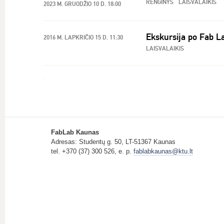
RENGINYS
LAISVALAIKIS
2023 M. GRUODŽIO 10 D. 18:00
Ekskursija po Fab L
2016 M. LAPKRIČIO 15 D. 11:30
LAISVALAIKIS
FabLab Kaunas
Adresas: Studentų g. 50, LT-51367 Kaunas
tel. +370 (37) 300 526, e. p.
fablabkaunas@ktu.lt