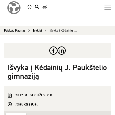
p
a
i
FabLab Kaunas
Įvykiai
Išvyka į Kėdainių J. Paukštelio gimnaziją
e
š
k
a
Išvyka į Kėdainių J. Paukštelio
gimnaziją
2017 M. GEGUŽĖS 2 D.
Įtraukti į iCal