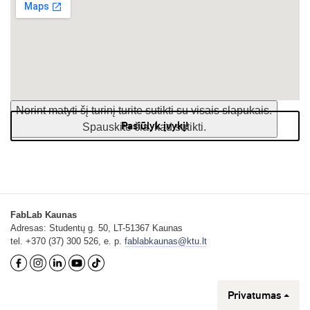
Norint matyti šį turinį turite sutikti su visais slapukais.
Pasiūlyk įvykį!
Spauskite čia, kad sutikti.
FabLab Kaunas
Adresas: Studentų g. 50, LT-51367 Kaunas
tel. +370 (37) 300 526, e. p.
fablabkaunas@ktu.lt
Privatumas