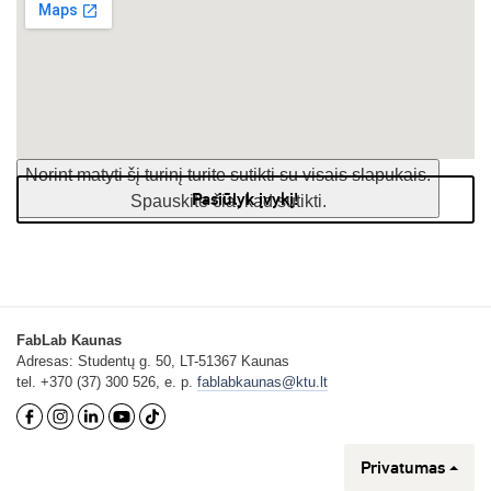
Norint matyti šį turinį turite sutikti su visais slapukais.
Pasiūlyk įvykį!
Spauskite čia, kad sutikti.
FabLab Kaunas
Adresas: Studentų g. 50, LT-51367 Kaunas
tel. +370 (37) 300 526, e. p.
fablabkaunas@ktu.lt
Privatumas