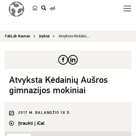
p
a
i
FabLab Kaunas
Įvykiai
Atvyksta Kėdainių Aušros gimnazijos mokiniai
e
š
k
a
Atvyksta Kėdainių Aušros
gimnazijos mokiniai
2017 M. BALANDŽIO 18 D.
Įtraukti į iCal